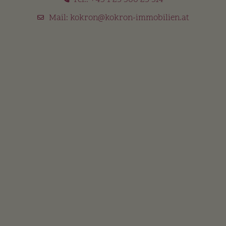
Tel.:
+43 1 25 300 25 314
Mail:
kokron@kokron-immobilien.at