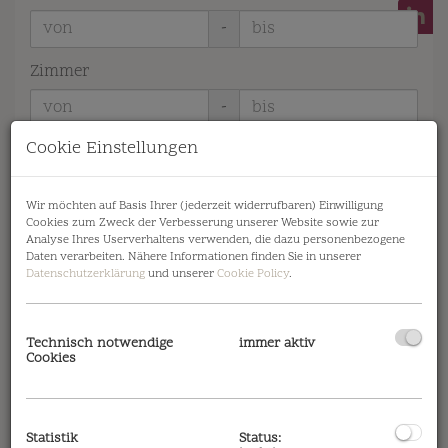
-
Zimmer
-
Cookie Einstellungen
Wohnfläche (von/bis)
-
Wir möchten auf Basis Ihrer (jederzeit widerrufbaren) Einwilligung
Cookies zum Zweck der Verbesserung unserer Website sowie zur
Weitere Suchoptionen
Analyse Ihres Userverhaltens verwenden, die dazu personenbezogene
Daten verarbeiten. Nähere Informationen finden Sie in unserer
Filter zurücksetzen
Suchen
Datenschutzerklärung
und unserer
Cookie Policy
.
Technisch notwendige
immer aktiv
Cookies
BAUgrundSTÜCK mit PROjektSTUDIE
Statistik
Status: