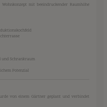
etes Wohnkonzept mit beeindruckender Raumhöhe
nduktionskochfeld
achterrasse
ad und Schrankraum
ichem Potenzial
wurde von einem Gärtner geplant und verbindet