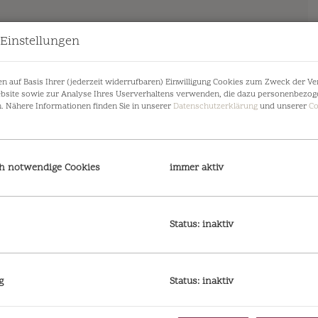
 Einstellungen
n auf Basis Ihrer (jederzeit widerrufbaren) Einwilligung Cookies zum Zweck der V
bsite sowie zur Analyse Ihres Userverhaltens verwenden, die dazu personenbezog
n. Nähere Informationen finden Sie in unserer
Datenschutzerklärung
und unserer
Co
h notwendige Cookies
immer aktiv
Status: inaktiv
ieben
ens präsentiert sich dieses außergewöhnliche
 anspruchsvolle Pferdeliebhaber, Naturliebhaber
g
Status: inaktiv
gengrund vereinen sich hochwertiges Wohnen,
ximale Privatsphäre zu einem einzigartigen