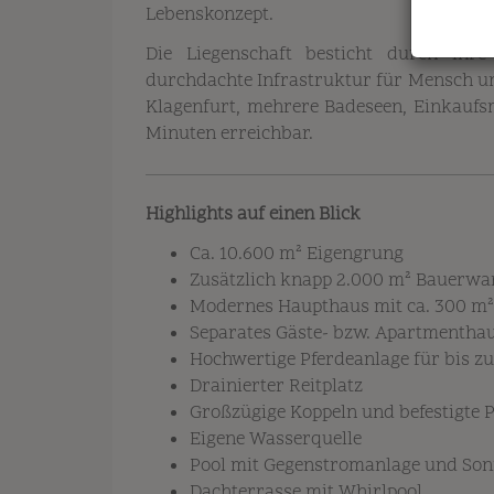
Lebenskonzept.
Die Liegenschaft besticht durch ihre
durchdachte Infrastruktur für Mensch un
Klagenfurt, mehrere Badeseen, Einkaufs
Minuten erreichbar.
Highlights auf einen Blick
Ca. 10.600 m² Eigengrung
Zusätzlich knapp 2.000 m² Bauerwa
Modernes Haupthaus mit ca. 300 m
Separates Gäste- bzw. Apartmenthau
Hochwertige Pferdeanlage für bis zu
Drainierter Reitplatz
Großzügige Koppeln und befestigte
Eigene Wasserquelle
Pool mit Gegenstromanlage und So
Dachterrasse mit Whirlpool