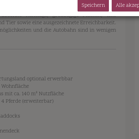
Speichern
Alle akze
 absolute Ruhelage, großzügige Flächen, eine
d Tier sowie eine ausgezeichnete Erreichbarkeit.
möglichkeiten und die Autobahn sind in wenigen
rtungsland optional erwerbbar
² Wohnfläche
s mit ca. 140 m² Nutzfläche
 4 Pferde (erweiterbar)
 Paddocks
nnendeck