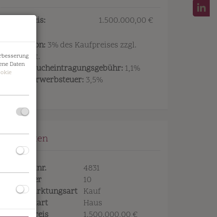
Kaufpreis:
1.500.000,00 €
Provision:
3% des Kaufpreises zzgl.
20% USt.
erbesserung
ene Daten
Grundbucheintragungsgebühr:
1,1%
okie
Grunderwerbsteuer:
3,5%
Eckdaten
Objektnr.
4831
Zimmer
10
Vermarktungsart
Kauf
Objektart
Haus
Kaufpreis
1.500.000,00 €