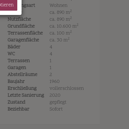
ptieren
Nutzungsart
Wohnen
2
Fläche
ca. 890 m
2
Nutzfläche
ca. 890 m
2
Grundfläche
ca. 10.600 m
2
Terrassenfläche
ca. 100 m
2
Garagenfläche
ca. 30 m
Bäder
4
WC
4
Terrassen
1
Garagen
1
Abstellräume
2
Baujahr
1960
Erschließung
vollerschlossen
Letzte Sanierung
2020
Zustand
gepflegt
Beziehbar
Sofort