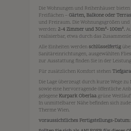
Die Wohnungen und Reihenhäuser bieten
Freiflächen –
Gärten, Balkone oder Terra
und Freiraum. Die Wohnungsgrößen und 
werden:
2-4 Zimmer und 30m²- 100m².
Au
realisierbar, etwa durch das Zusammen
Alle Einheiten werden
schlüsselfertig
über
Sanitäreinrichtungen, ausgewählten Flie
zur Ausstattung finden Sie in der Leistu
Für zusätzlichen Komfort stehen
Tiefgara
Die Lage überzeugt durch kurze Wege zu 
sowie eine hervorragende öffentliche Anbi
gelegene
Kurpark Oberlaa
grüne Weitläufi
In unmittelbarer Nähe befinden sich zude
Therme Wien.
voraussichtliches Fertigstellungs-Datum: