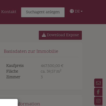
DE
Kontakt
Suchagent anlegen
Download Expose
Basisdaten zur Immobilie
Kaufpreis
467.500,00 €
2
Fläche
ca. 59,57 m
Zimmer
3
Preisinformation