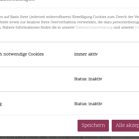
n auf Basis Ihrer (jederzeit widerrufbaren) Einwilligung Cookies zum Zweck der V
bsite sowie zur Analyse Ihres Userverhaltens verwenden, die dazu personenbezog
n. Nähere Informationen finden Sie in unserer
Datenschutzerklärung
und unserer
Co
h notwendige Cookies
immer aktiv
Symbolfoto Außenansic
Status: inaktiv
g
Status: inaktiv
Speichern
Alle akze
1100 Wien besticht durch ihre hervorragende
en Kurpark Oberlaa. Die Umgebung bietet alles,