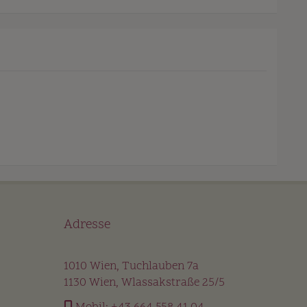
Adresse
1010 Wien, Tuchlauben 7a
1130 Wien, Wlassakstraße 25/5