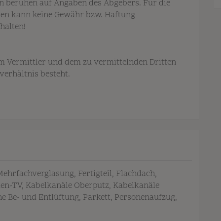
en beruhen auf Angaben des Abgebers. Für die
aben kann keine Gewähr bzw. Haftung
halten!
m Vermittler und dem zu vermittelnden Dritten
verhältnis besteht.
 Mehrfachverglasung
Fertigteil
Flachdach
iten-TV
Kabelkanäle Oberputz
Kabelkanäle
e Be- und Entlüftung
Parkett
Personenaufzug