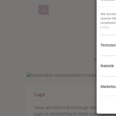
Wir möchte
unserer We
verarbeite
Policy
.
Technisc
ymbolfoto Außenansicht Projekt
Statistik
Marketin
Lage
Diese attraktive Erstbezugs-Wohnung in 
Lage in unmittelbarer Nähe zum idyllisch