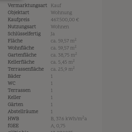
Vermarktungsart
Kauf
Objektart
Wohnung
Kaufpreis
467.500,00 €
Nutzungsart
Wohnen
Schlüsselfertig
Ja
2
Fläche
ca. 59,57 m
2
Wohnfläche
ca. 59,57 m
2
Gartenfläche
ca. 38,75 m
2
Kellerfläche
ca. 5,45 m
2
Terrassenfläche
ca. 25,9 m
Bäder
1
WC
1
Terrassen
1
Keller
1
Gärten
1
Abstellräume
1
2
HWB
B, 37.6 kWh/m
a
fGEE
A, 0,75