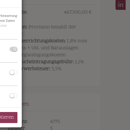
Kaufpreis:
467.500,00 €
erbesserung
ene Daten
okie
Provision:
Provision bezahlt der
Abgeber.
Vertragserrichtungskosten:
1,8% vom
Kaufpreis + Ust. und Barauslagen
sowie Beglaubigungskosten
Grundbucheintragungsgebühr:
1,1%
ht Projekt
Grunderwerbsteuer:
3,5%
Eckdaten
ptieren
Objektnr.
4775
Zimmer
3