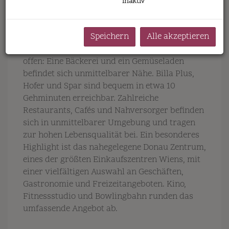
erreichbar und sorgt für eine rasche
inaktiv
Verbindung ins Stadtzentrum sowie zu den
wichtigsten Verkehrsachsen Wiens.
Speichern
Alle akzeptieren
Auch die Nahversorgung lässt keine Wünsche
offen: Eine Bäckerei und ein Gemüseladen
befindet sich unmittelbarer Nähe. Billa Plus,
Hofer und Spar sind bequem in etwa 10
Gehminuten erreichbar. Zahlreiche
Restaurants, Cafés und Nahversorger befinden
sich in unmittelbarer Umgebung und tragen
zur hohen Lebensqualität bei. Ein besonderes
Highlight ist das nahegelegene Donau Zentrum,
eines der größten Einkaufszentren Wiens, mit
einer vielfältigen Auswahl an Geschäften,
Gastronomie und Freizeitangeboten. Kino,
Fitnessstudio und Bowlingbahn runden das
umfassende Angebot ab.