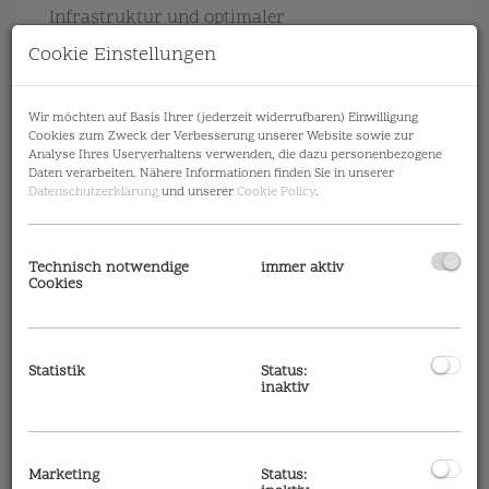
Infrastruktur und optimaler
Verkehrsanbindung. In nur etwa 10
Cookie Einstellungen
Gehminuten erreichen Sie die U-Bahn-Station
U2 Hardeggasse, welche eine direkte und
Wir möchten auf Basis Ihrer (jederzeit widerrufbaren) Einwilligung
schnelle Verbindung in die Wiener Innenstadt
Cookies zum Zweck der Verbesserung unserer Website sowie zur
bietet.
Analyse Ihres Userverhaltens verwenden, die dazu personenbezogene
Daten verarbeiten. Nähere Informationen finden Sie in unserer
Datenschutzerklärung
und unserer
Cookie Policy
.
Darüber hinaus befindet sich die
Straßenbahnlinie 25 (Station
Langobardenstraße) nur rund 3 Gehminuten
Technisch notwendige
immer aktiv
entfernt und ermöglicht eine komfortable
Cookies
Anbindung in Richtung Kagran (U1) in ca. 13
Minuten Fahrzeit. Ergänzt wird das
ausgezeichnete Verkehrsangebot durch die
Statistik
Status:
nahegelegenen Buslinien 95A und 96A sowie
inaktiv
den Lokalbahnhof Erzherzog-Karl-Straße (S80
Ostbahn). Für Autofahrer ist die
Donauuferautobahn A22 in wenigen Minuten
Marketing
Status: