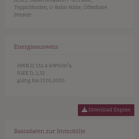
Keller
Südwestbalkon / -terrasse
Teppichboden
U-Bahn-Nähe
Öffenbare
Fenster
Energieausweis
2
HWB
D, 132.4 kWh/m
a
fGEE
D, 2,32
gültig bis
17.05.2030
Download Expose
Basisdaten zur Immobilie