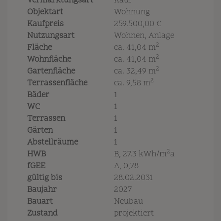
Vermarktungsart
Kauf
Objektart
Wohnung
Kaufpreis
259.500,00 €
Nutzungsart
Wohnen
Anlage
2
Fläche
ca. 41,04 m
2
Wohnfläche
ca. 41,04 m
2
Gartenfläche
ca. 32,49 m
2
Terrassenfläche
ca. 9,58 m
Bäder
1
WC
1
Terrassen
1
Gärten
1
Abstellräume
1
2
HWB
B, 27.3 kWh/m
a
fGEE
A, 0,78
gültig bis
28.02.2031
Baujahr
2027
Bauart
Neubau
Zustand
projektiert