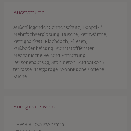
Ausstattung
Außenliegender Sonnenschutz
Doppel- /
Mehrfachverglasung
Dusche
Fernwärme
Fertigparkett
Flachdach
Fliesen
Fußbodenheizung
Kunststofffenster
Mechanische Be- und Entlüftung
Personenaufzug
Stahlbeton
Südbalkon / -
terrasse
Tiefgarage
Wohnküche / offene
Küche
Energieausweis
2
HWB
B, 27.3 kWh/m
a