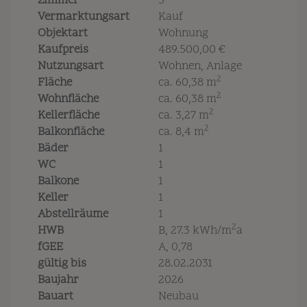
Zimmer
3
Vermarktungsart
Kauf
Objektart
Wohnung
Kaufpreis
489.500,00 €
Nutzungsart
Wohnen
Anlage
2
Fläche
ca. 60,38 m
2
Wohnfläche
ca. 60,38 m
2
Kellerfläche
ca. 3,27 m
2
Balkonfläche
ca. 8,4 m
Bäder
1
WC
1
Balkone
1
Keller
1
Abstellräume
1
2
HWB
B, 27.3 kWh/m
a
fGEE
A, 0,78
gültig bis
28.02.2031
Baujahr
2026
Bauart
Neubau