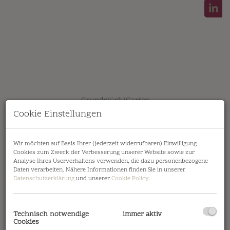
Grundstück/Garten
Cookie Einstellungen
Wir möchten auf Basis Ihrer (jederzeit widerrufbaren) Einwilligung
Cookies zum Zweck der Verbesserung unserer Website sowie zur
Analyse Ihres Userverhaltens verwenden, die dazu personenbezogene
Lage
Daten verarbeiten. Nähere Informationen finden Sie in unserer
Datenschutzerklärung
und unserer
Cookie Policy
.
Die Immobilie ist öffentlich durch die Linie
98A, 95B sowie durch die S-Bahn in
Technisch notwendige
immer aktiv
unmittelbarer Nähe gut erschlossen. Die U2
Cookies