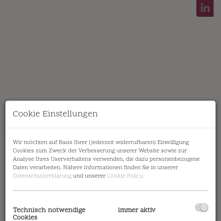
Cookie Einstellungen
Wohnzimmer
Wir möchten auf Basis Ihrer (jederzeit widerrufbaren) Einwilligung
Cookies zum Zweck der Verbesserung unserer Website sowie zur
Analyse Ihres Userverhaltens verwenden, die dazu personenbezogene
Daten verarbeiten. Nähere Informationen finden Sie in unserer
Datenschutzerklärung
und unserer
Cookie Policy
.
Lage
Technisch notwendige
immer aktiv
Cookies