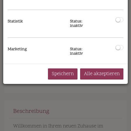
Die Wohnung im 3. Bezirk von Wien besticht
durch ihre ideale Lage im aufstrebenden
Stadtteil. Nur wenige Schritte vom
malerischen Pauluspark entfernt, genießen Sie
Statistik
Status:
inaktiv
die Vorzüge einer ruhigen Umgebung mit
bester Infrastruktur. Ärzte, Apotheke, Schulen
und Universitäten sind in unmittelbarer Nähe,
während Supermärkte, Bäckereien und ein
Marketing
Status:
inaktiv
Einkaufszentrum für täglichen Komfort
sorgen. Perfekte Anbindung an öffentliche
Verkehrsmittel und Autobahnanschluss
Speichern
Alle akzeptieren
garantieren Mobilität in der ganzen Stadt.
Beschreibung
Willkommen in Ihrem neuen Zuhause im