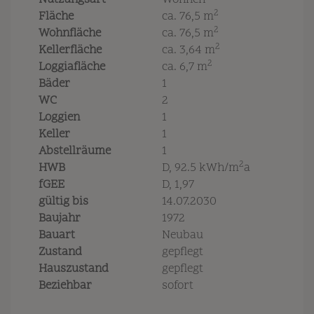
Nutzungsart
Wohnen
2
Fläche
ca. 76,5 m
2
Wohnfläche
ca. 76,5 m
2
Kellerfläche
ca. 3,64 m
2
Loggiafläche
ca. 6,7 m
Bäder
1
WC
2
Loggien
1
Keller
1
Abstellräume
1
2
HWB
D, 92.5 kWh/m
a
fGEE
D, 1,97
gültig bis
14.07.2030
Baujahr
1972
Bauart
Neubau
Zustand
gepflegt
Hauszustand
gepflegt
Beziehbar
sofort