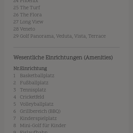
24
Phoenix
25
The Turf
26
The Flora
27
Long View
28
Veneto
29
Golf Panorama, Veduta, Vista, Terrace
Wesentliche Einrichtungen (Amenities)
Nr.
Einrichtung
1
Basketballplatz
2
Fußballplatz
3
Tennisplatz
4
Cricketfeld
5
Volleyballplatz
6
Grillbereich (BBQ)
7
Kinderspielplatz
8
Mini-Golf für Kinder