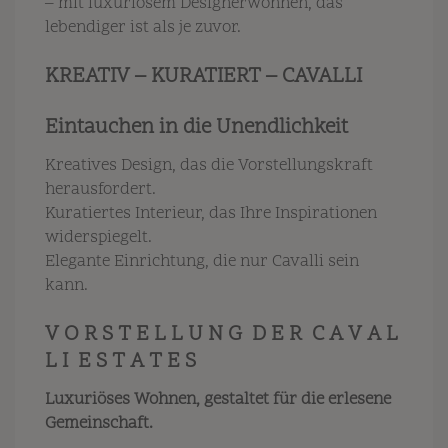
– mit luxuriösem Designerwohnen, das
lebendiger ist als je zuvor.
KREATIV – KURATIERT – CAVALLI
Eintauchen in die Unendlichkeit
Kreatives Design, das die Vorstellungskraft
herausfordert.
Kuratiertes Interieur, das Ihre Inspirationen
widerspiegelt.
Elegante Einrichtung, die nur Cavalli sein
kann.
V O R S T E L L U N G D E R C A V A L
L I E S T A T E S
Luxuriöses Wohnen, gestaltet für die erlesene
Gemeinschaft.