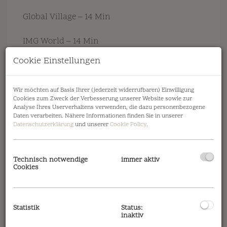
Global Village – 14 Min
IMG World – 14 Min
Cookie Einstellungen
Hamdan Sportkomplex – 15 Min
Einkaufszentren
Wir möchten auf Basis Ihrer (jederzeit widerrufbaren) Einwilligung
Cookies zum Zweck der Verbesserung unserer Website sowie zur
Analyse Ihres Userverhaltens verwenden, die dazu personenbezogene
First Avenue Mall – 11 Min
Daten verarbeiten. Nähere Informationen finden Sie in unserer
Datenschutzerklärung
und unserer
Cookie Policy
.
City Centre Me’aisem – 14 Min
Technisch notwendige
immer aktiv
Mall of the Emirates – 24 Min
Cookies
Schulen
Statistik
Status:
Jebel Ali Schule – 5 Min
inaktiv