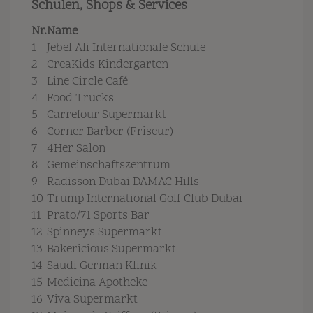
Schulen, Shops & Services
Nr.
Name
1
Jebel Ali Internationale Schule
2
CreaKids Kindergarten
3
Line Circle Café
4
Food Trucks
5
Carrefour Supermarkt
6
Corner Barber (Friseur)
7
4Her Salon
8
Gemeinschaftszentrum
9
Radisson Dubai DAMAC Hills
10
Trump International Golf Club Dubai
11
Prato/71 Sports Bar
12
Spinneys Supermarkt
13
Bakericious Supermarkt
14
Saudi German Klinik
15
Medicina Apotheke
16
Viva Supermarkt