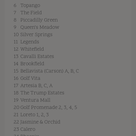
6
Topango
7
The Field
8
Piccadilly Green
9
Queen’s Meadow
10
Silver Springs
11
Legends
12
Whitefield
13
Cavalli Estates
14
Brookfield
15
Bellavista (Carson) A, B, C
16
Golf Vita
17
Artesia B, C, A
18
The Trump Estates
19
Ventura Mall
20
Golf Promenade 2, 3, 4, 5
21
Loreto 1, 2, 3
22
Jasmine & Orchid
23
Calero