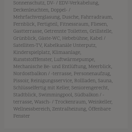
Sonnenschutz
DV- / EDV-Verkabelung
Deckenleuchten
Doppel- /
Mehrfachverglasung
Dusche
Fahrradraum
Fernblick
Fertigteil
Fitnessraum
Fliesen
Gastterrasse
Getrennte Toiletten
Grillstelle
Grünblick
Gäste-WC
Hebebühne
Kabel /
Satelliten-TV
Kabelkanäle Unterputz
Kinderspielplatz
Klimaanlage
Kunststofffenster
Luftwärmepumpe
Mechanische Be- und Entlüftung
Meerblick
Nordostbalkon / -terrasse
Personenaufzug
Pissoir
Reinigungsservice
Rollladen
Sauna
Schlüsselfertig mit Keller
Seniorengerecht
Stadtblick
Swimmingpool
Südbalkon / -
terrasse
Wasch- / Trockenraum
Weinkeller
Wellnessbereich
Zentralheizung
Öffenbare
Fenster