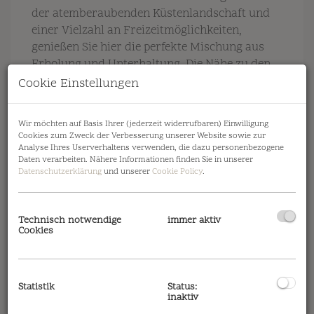
der atemberaubenden Küstenlandschaft und
einer Vielzahl an Freizeitmöglichkeiten,
genießen Sie hier die perfekte Mischung aus
Erholung und Unterhaltung. Die Nähe zu den
charmanten Städten Udine, Venedig, Caorle
Cookie Einstellungen
und Bibione sorgt für eine hervorragende
Anbindung und zahlreiche Ausflugsziele. Ein
Wir möchten auf Basis Ihrer (jederzeit widerrufbaren) Einwilligung
ideales Umfeld für Ihr Gastgewerbe!
Cookies zum Zweck der Verbesserung unserer Website sowie zur
Analyse Ihres Userverhaltens verwenden, die dazu personenbezogene
Daten verarbeiten. Nähere Informationen finden Sie in unserer
Datenschutzerklärung
und unserer
Cookie Policy
.
Beschreibung
Technisch notwendige
immer aktiv
Cookies
3-Sternhotel mit 60 Zimmern
auf 4 Ebenen.
in Pinienhain 150m zum Meer
Statistik
Status:
Unterbringungsmöglichkeit für 120-150
inaktiv